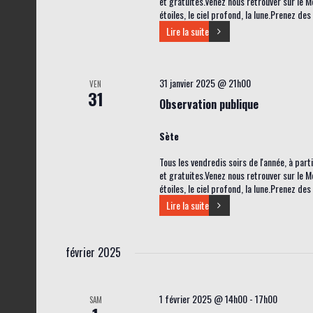
et gratuites.Venez nous retrouver sur le M
étoiles, le ciel profond, la lune.Prenez de
Lire la suite
31 janvier 2025 @ 21h00
VEN
31
Observation publique
Sète
Tous les vendredis soirs de l'année, à par
et gratuites.Venez nous retrouver sur le M
étoiles, le ciel profond, la lune.Prenez de
Lire la suite
février 2025
1 février 2025 @ 14h00
-
17h00
SAM