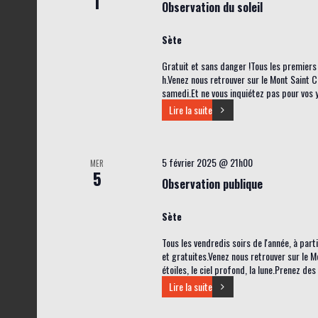
1
Observation du soleil
Sète
Gratuit et sans danger !Tous les premiers
h.Venez nous retrouver sur le Mont Saint C
samedi.Et ne vous inquiétez pas pour vos y
Lire la suite
5 février 2025 @ 21h00
MER
5
Observation publique
Sète
Tous les vendredis soirs de l'année, à par
et gratuites.Venez nous retrouver sur le M
étoiles, le ciel profond, la lune.Prenez de
Lire la suite