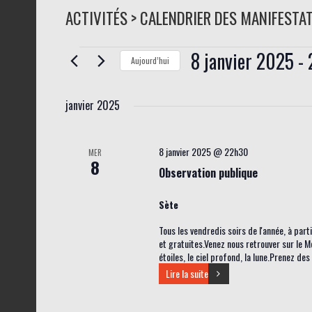
ACTIVITÉS > CALENDRIER DES MANIFESTA
8 janvier 2025
 - 
Évènements
Aujourd’hui
S
janvier 2025
é
l
e
8 janvier 2025 @ 22h30
MER
8
c
Observation publique
t
Sète
i
o
Tous les vendredis soirs de l'année, à par
et gratuites.Venez nous retrouver sur le M
n
étoiles, le ciel profond, la lune.Prenez de
n
Lire la suite
e