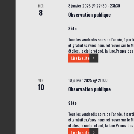
z
8 janvier 2025 @ 22h30
-
23h30
MER
u
8
Observation publique
n
e
Sète
d
Tous les vendredis soirs de l'année, à par
et gratuites.Venez nous retrouver sur le M
a
étoiles, le ciel profond, la lune.Prenez de
t
Lire la suite
e
.
10 janvier 2025 @ 21h00
VEN
10
Observation publique
Sète
Tous les vendredis soirs de l'année, à par
et gratuites.Venez nous retrouver sur le M
étoiles, le ciel profond, la lune.Prenez de
Lire la suite