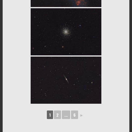
1
2
...
6
►