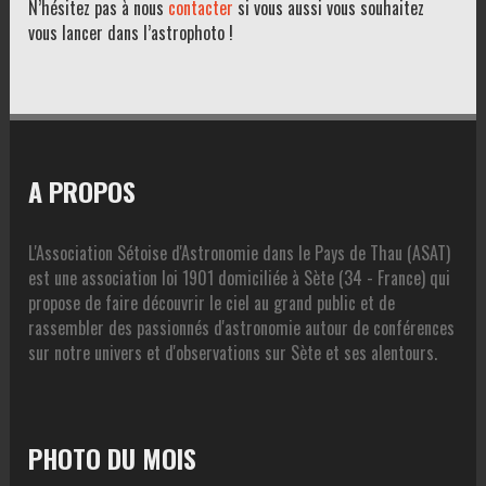
N’hésitez pas à nous
contacter
si vous aussi vous souhaitez
vous lancer dans l’astrophoto !
A PROPOS
L'Association Sétoise d'Astronomie dans le Pays de Thau (ASAT)
est une association loi 1901 domiciliée à Sète (34 - France) qui
propose de faire découvrir le ciel au grand public et de
rassembler des passionnés d'astronomie autour de conférences
sur notre univers et d'observations sur Sète et ses alentours.
PHOTO DU MOIS