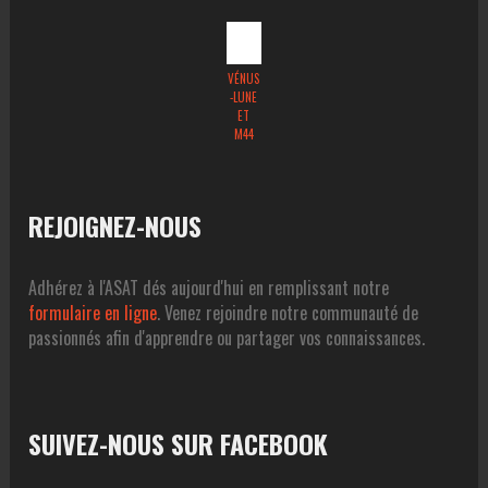
VÉNUS
-LUNE
ET
M44
REJOIGNEZ-NOUS
Adhérez à l'ASAT dés aujourd'hui en remplissant notre
formulaire en ligne
. Venez rejoindre notre communauté de
passionnés afin d'apprendre ou partager vos connaissances.
SUIVEZ-NOUS SUR FACEBOOK