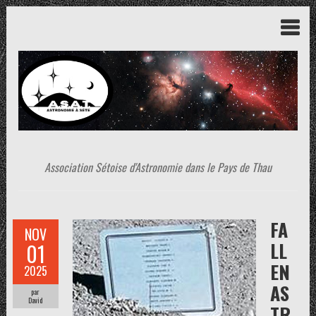
Association Sétoise d'Astronomie dans le Pays de Thau
FA
NOV
LL
01
EN
2025
AS
par
David
TR