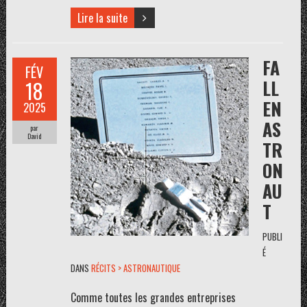
Lire la suite
FA
FÉV
LL
18
EN
2025
AS
par
David
TR
ON
AU
T
PUBLI
É
DANS
RÉCITS > ASTRONAUTIQUE
Comme toutes les grandes entreprises