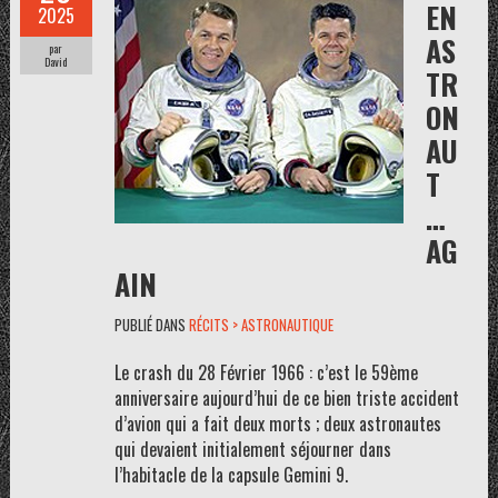
EN
2025
AS
par
David
TR
ON
AU
T
…
AG
AIN
PUBLIÉ DANS
RÉCITS > ASTRONAUTIQUE
Le crash du 28 Février 1966 : c’est le 59ème
anniversaire aujourd’hui de ce bien triste accident
d’avion qui a fait deux morts ; deux astronautes
qui devaient initialement séjourner dans
l’habitacle de la capsule Gemini 9.