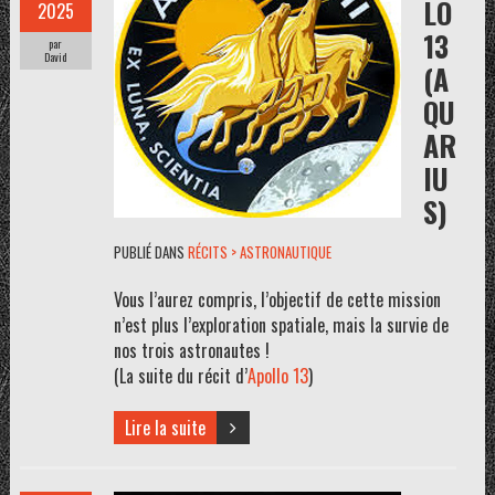
LO
2025
13
par
David
(A
QU
AR
IU
S)
PUBLIÉ DANS
RÉCITS > ASTRONAUTIQUE
Vous l’aurez compris, l’objectif de cette mission
n’est plus l’exploration spatiale, mais la survie de
nos trois astronautes !
(La suite du récit d’
Apollo 13
)
Lire la suite