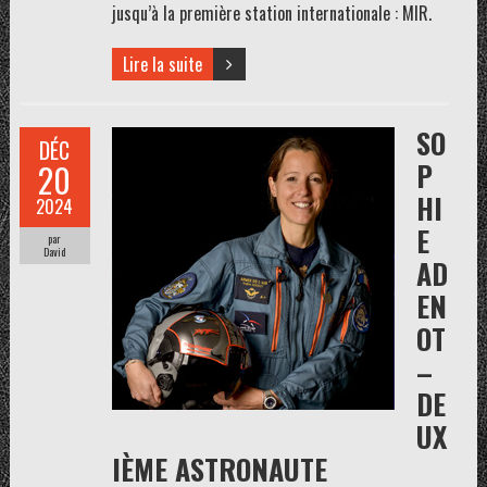
jusqu’à la première station internationale : MIR.
Lire la suite
SO
DÉC
P
20
HI
2024
E
par
David
AD
EN
OT
–
DE
UX
IÈME ASTRONAUTE