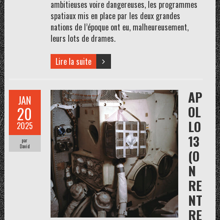
ambitieuses voire dangereuses, les programmes
spatiaux mis en place par les deux grandes
nations de l’époque ont eu, malheureusement,
leurs lots de drames.
Lire la suite
AP
JAN
OL
20
LO
2025
13
par
David
(O
N
RE
NT
RE