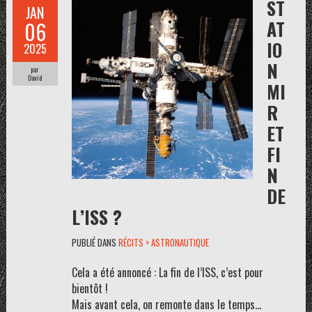
ST
JAN
AT
06
IO
2025
N
par
David
MI
R
ET
FI
N
DE
L’ISS ?
PUBLIÉ DANS
RÉCITS > ASTRONAUTIQUE
Cela a été annoncé : La fin de l’ISS, c’est pour
bientôt !
Mais avant cela, on remonte dans le temps…