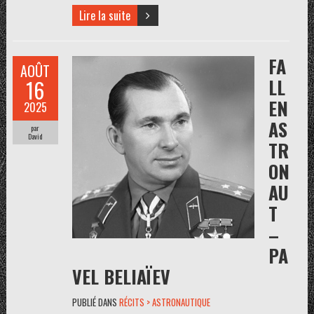
Lire la suite
FA
AOÛT
LL
16
EN
2025
AS
par
David
TR
ON
AU
T
–
PA
VEL BELIAÏEV
PUBLIÉ DANS
RÉCITS > ASTRONAUTIQUE