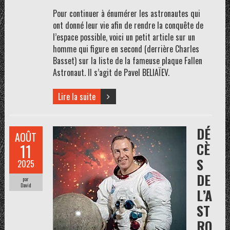
Pour continuer à énumérer les astronautes qui
ont donné leur vie afin de rendre la conquête de
l’espace possible, voici un petit article sur un
homme qui figure en second (derrière Charles
Basset) sur la liste de la fameuse plaque Fallen
Astronaut. Il s’agit de Pavel BELIAÏEV.
Lire la suite
DÉ
AOÛT
CÈ
11
S
2025
DE
par
David
L’A
ST
RO