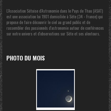
L'Association Sétoise d'Astronomie dans le Pays de Thau (ASAT)
est une association loi 1901 domiciliée à Sète (34 - France) qui
propose de faire découvrir le ciel au grand public et de
rassembler des passionnés d'astronomie autour de conférences
sur notre univers et d'observations sur Sète et ses alentours.
PHOTO DU MOIS