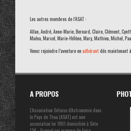
Les autres membres de l’ASAT :
Allan, André, Anne-Marie, Bernard, Claire, Clément, Cynth
Maéva, Marcel, Marie-Hélène, Mary, Mathieu, Michel, Pau
Venez rejoindre l’aventure en
adhérant
dés maintenant à 
A PROPOS
PHOT
L'Association Sétoise d'Astronomie dans
le Pays de Thau (ASAT) est une
association loi 1901 domiciliée à Sète
(34 - France) qui propose de faire