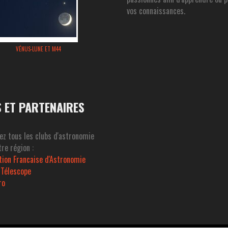
vos connaissances.
VÉNUS-LUNE ET M44
S ET PARTENAIRES
ez tous les clubs d'astronomie
re région :
tion Francaise d'Astronomie
 Télescope
ro