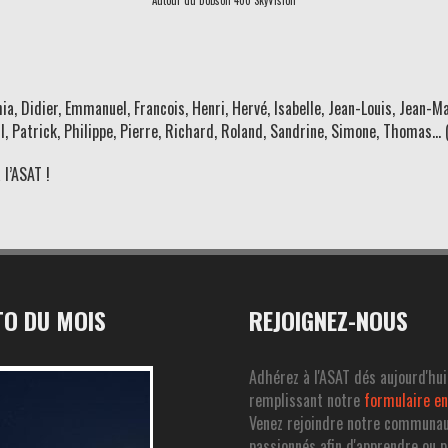
ia, Didier, Emmanuel, Francois, Henri, Hervé, Isabelle, Jean-Louis, Jean-Ma
l, Patrick, Philippe, Pierre, Richard, Roland, Sandrine, Simone, Thomas… 
l’ASAT !
O DU MOIS
REJOIGNEZ-NOUS
Adhérez à l'ASAT dés aujourd'hui
remplissant notre
formulaire en
Venez rejoindre notre communa
passionnés afin d'apprendre ou 