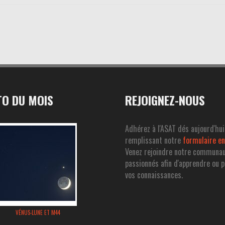
O DU MOIS
REJOIGNEZ-NOUS
Adhérez à l'ASAT dés aujourd'hui
remplissant notre
formulaire en
Venez rejoindre notre communa
passionnés afin d'apprendre ou 
vos connaissances.
VÉNUS-LUNE ET M44