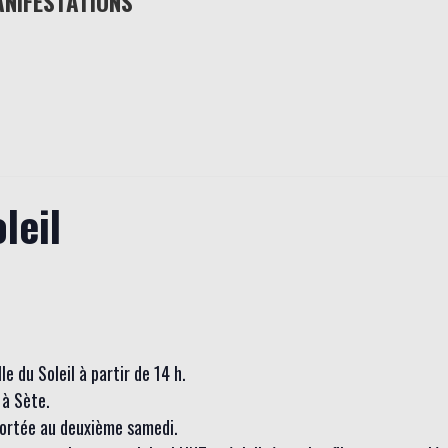
ANIFESTATIONS
leil
 du Soleil à partir de 14 h.
à Sète.
eportée au deuxième samedi.