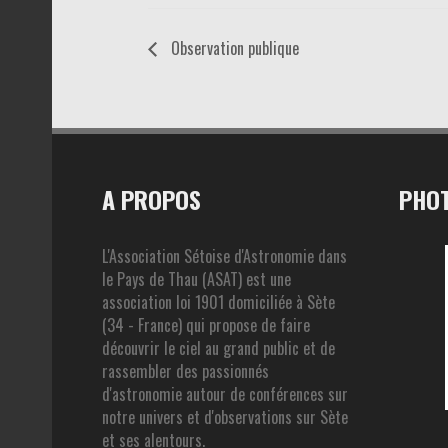
Observation publique
A PROPOS
PHOT
L'Association Sétoise d'Astronomie dans
le Pays de Thau (ASAT) est une
association loi 1901 domiciliée à Sète
(34 - France) qui propose de faire
découvrir le ciel au grand public et de
rassembler des passionnés
d'astronomie autour de conférences sur
notre univers et d'observations sur Sète
et ses alentours.