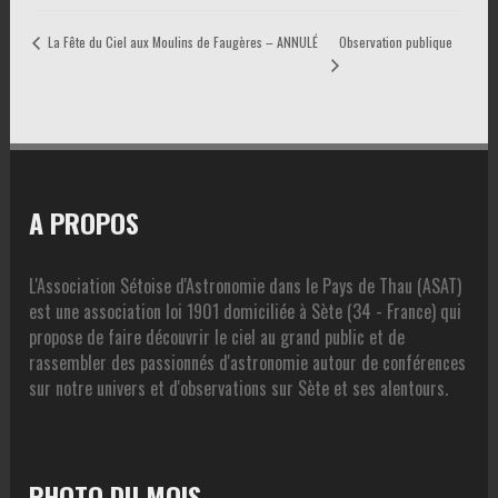
La Fête du Ciel aux Moulins de Faugères – ANNULÉ
Observation publique
A PROPOS
L'Association Sétoise d'Astronomie dans le Pays de Thau (ASAT)
est une association loi 1901 domiciliée à Sète (34 - France) qui
propose de faire découvrir le ciel au grand public et de
rassembler des passionnés d'astronomie autour de conférences
sur notre univers et d'observations sur Sète et ses alentours.
PHOTO DU MOIS