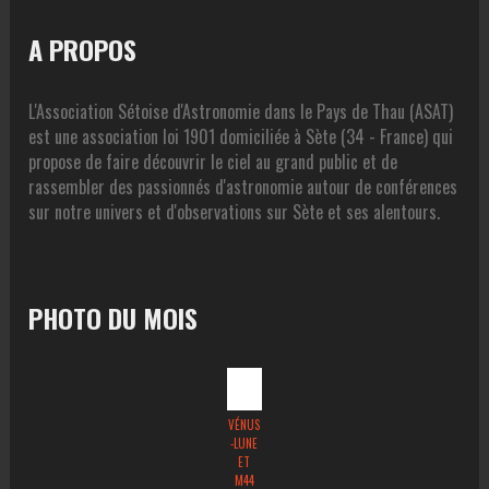
A PROPOS
L'Association Sétoise d'Astronomie dans le Pays de Thau (ASAT)
est une association loi 1901 domiciliée à Sète (34 - France) qui
propose de faire découvrir le ciel au grand public et de
rassembler des passionnés d'astronomie autour de conférences
sur notre univers et d'observations sur Sète et ses alentours.
PHOTO DU MOIS
VÉNUS
-LUNE
ET
M44