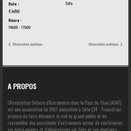
Sète
Date :
4 juillet
Heure :
14h00 - 17h00
Observation publique
Observation publique
A PROPOS
L'Association Sétoise d'Astronomie dans le Pays de Thau (ASAT)
est une association loi 1901 domiciliée à Sète (34 - France) qui
propose de faire découvrir le ciel au grand public et de
rassembler des passionnés d'astronomie autour de conférences
sur notre univers et d'observations sur Sète et ses alentours.