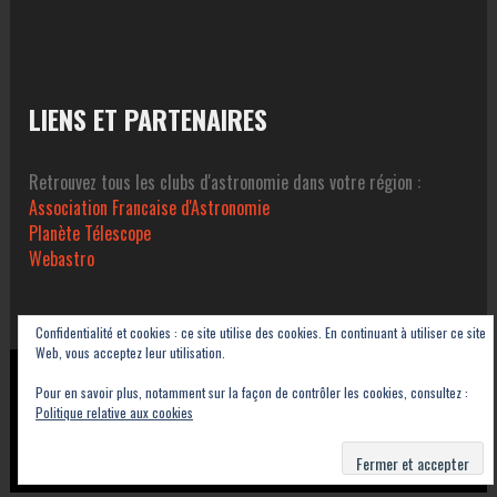
LIENS ET PARTENAIRES
Retrouvez tous les clubs d'astronomie dans votre région :
Association Francaise d'Astronomie
Planète Télescope
Webastro
Confidentialité et cookies : ce site utilise des cookies. En continuant à utiliser ce site
Web, vous acceptez leur utilisation.
Copyright © 2023-2026 Association Sétoise d'Astronomie dans le Pays de Thau -
Pour en savoir plus, notamment sur la façon de contrôler les cookies, consultez :
ASAT
Politique relative aux cookies
Contact
Mentions légales
Politique de confidentialité