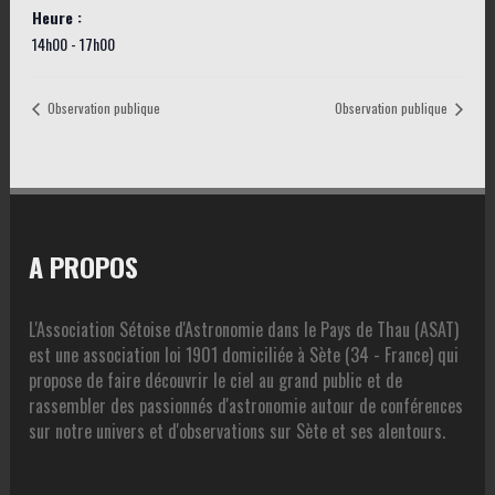
Heure :
14h00 - 17h00
Observation publique
Observation publique
A PROPOS
L'Association Sétoise d'Astronomie dans le Pays de Thau (ASAT)
est une association loi 1901 domiciliée à Sète (34 - France) qui
propose de faire découvrir le ciel au grand public et de
rassembler des passionnés d'astronomie autour de conférences
sur notre univers et d'observations sur Sète et ses alentours.