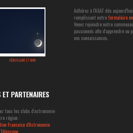
Adhérez à l'ASAT dés aujourd'hui
remplissant notre
formulaire en
Venez rejoindre notre communa
passionnés afin d'apprendre ou 
vos connaissances.
VÉNUS-LUNE ET M44
S ET PARTENAIRES
ez tous les clubs d'astronomie
re région :
tion Francaise d'Astronomie
 Télescope