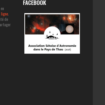
FACEBOOK
 en
 ligne
.
uté de
partager