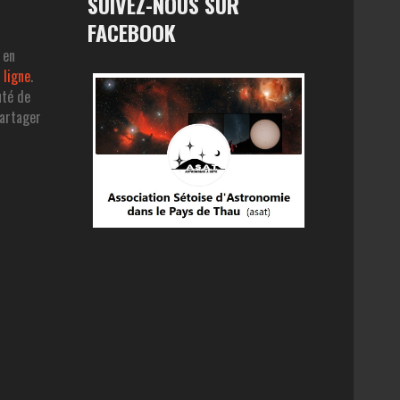
SUIVEZ-NOUS SUR
FACEBOOK
 en
 ligne
.
uté de
partager