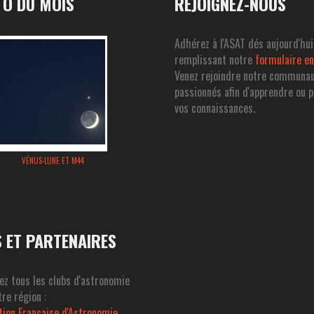
O DU MOIS
REJOIGNEZ-NOUS
Adhérez à l'ASAT dés aujourd'hui
remplissant notre
formulaire en
Venez rejoindre notre communa
passionnés afin d'apprendre ou 
vos connaissances.
VÉNUS-LUNE ET M44
S ET PARTENAIRES
ez tous les clubs d'astronomie
re région :
tion Francaise d'Astronomie