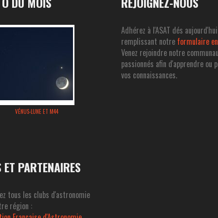
O DU MOIS
REJOIGNEZ-NOUS
Adhérez à l'ASAT dés aujourd'hui
remplissant notre
formulaire en
Venez rejoindre notre communa
passionnés afin d'apprendre ou 
vos connaissances.
VÉNUS-LUNE ET M44
S ET PARTENAIRES
ez tous les clubs d'astronomie
re région :
tion Francaise d'Astronomie