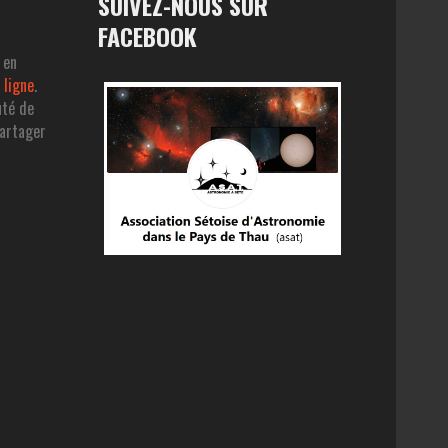
SUIVEZ-NOUS SUR
FACEBOOK
 en
 ligne
.
uté de
partager