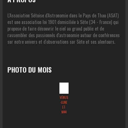
L'Association Sétoise d'Astronomie dans le Pays de Thau (ASAT)
est une association loi 1901 domiciliée à Sète (34 - France) qui
propose de faire découvrir le ciel au grand public et de
rassembler des passionnés d'astronomie autour de conférences
sur notre univers et d'observations sur Sète et ses alentours.
PHOTO DU MOIS
VÉNUS
-LUNE
ET
M44