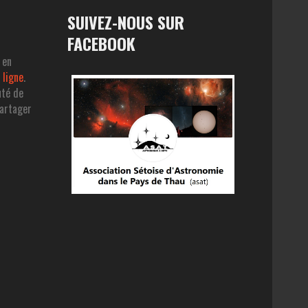
SUIVEZ-NOUS SUR
FACEBOOK
 en
 ligne
.
uté de
partager