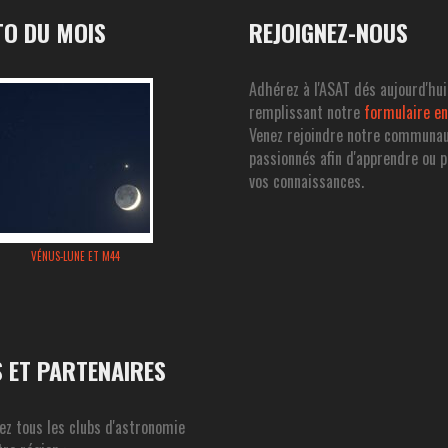
O DU MOIS
REJOIGNEZ-NOUS
Adhérez à l'ASAT dés aujourd'hui
remplissant notre
formulaire en
Venez rejoindre notre communa
passionnés afin d'apprendre ou 
vos connaissances.
VÉNUS-LUNE ET M44
S ET PARTENAIRES
ez tous les clubs d'astronomie