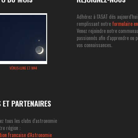
Adhérez à l'ASAT dés aujourd'hui
remplissant notre
formulaire en
Venez rejoindre notre communa
passionnés afin d'apprendre ou 
vos connaissances.
VÉNUS-LUNE ET M44
S ET PARTENAIRES
ez tous les clubs d'astronomie
re région :
tion Francaise d'Astronomie