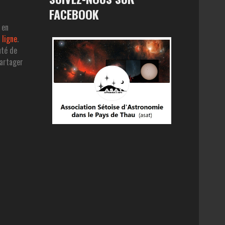
FACEBOOK
 en
 ligne
.
uté de
partager