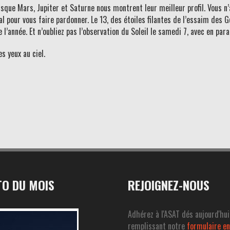
sque Mars, Jupiter et Saturne nous montrent leur meilleur profil. Vous n
al pour vous faire pardonner. Le 13, des étoiles filantes de l’essaim des
 l’année. Et n’oubliez pas l’observation du Soleil le samedi 7, avec en para
s yeux au ciel.
O DU MOIS
REJOIGNEZ-NOUS
Adhérez à l'ASAT dés aujourd'hui
remplissant notre
formulaire en