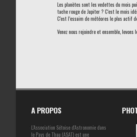
Les planètes sont les vedettes du mois pui
tache rouge de Jupiter ? C’est le mois idé
C’est l’essaim de météores le plus actif de
Venez nous rejoindre et ensemble, levons le
A PROPOS
PHOT
L'Association Sétoise d'Astronomie dans
le Pays de Thau (ASAT) est une