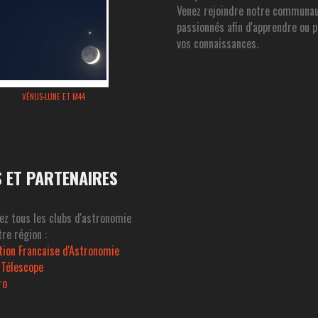
Venez rejoindre notre communa
passionnés afin d'apprendre ou 
vos connaissances.
VÉNUS-LUNE ET M44
S ET PARTENAIRES
ez tous les clubs d'astronomie
re région :
tion Francaise d'Astronomie
 Télescope
ro