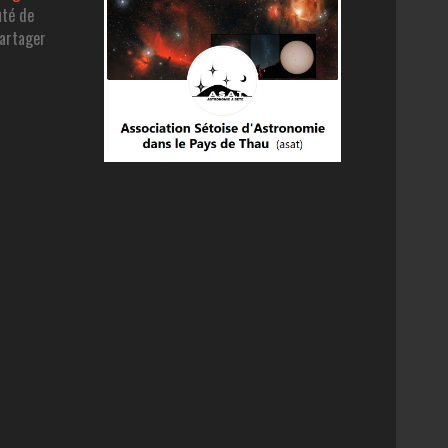
uté de
partager