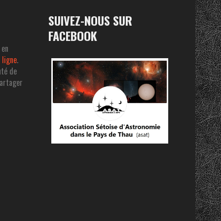
SUIVEZ-NOUS SUR
FACEBOOK
 en
 ligne
.
uté de
partager