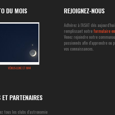
O DU MOIS
REJOIGNEZ-NOUS
Adhérez à l'ASAT dés aujourd'hui
remplissant notre
formulaire en
Venez rejoindre notre communa
passionnés afin d'apprendre ou 
vos connaissances.
VÉNUS-LUNE ET M44
S ET PARTENAIRES
ez tous les clubs d'astronomie