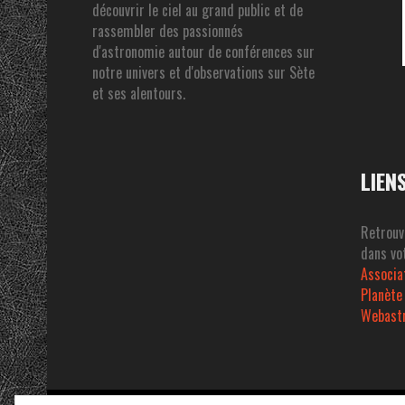
découvrir le ciel au grand public et de
rassembler des passionnés
d'astronomie autour de conférences sur
notre univers et d'observations sur Sète
et ses alentours.
LIEN
Retrouv
dans vot
Associa
Planète
Webast