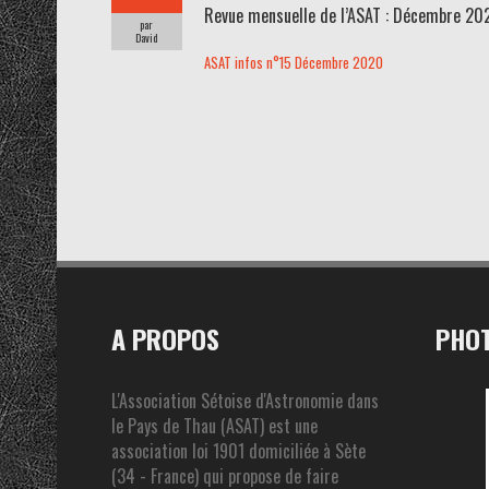
Revue mensuelle de l’ASAT : Décembre 20
par
David
ASAT infos n°15 Décembre 2020
A PROPOS
PHOT
L'Association Sétoise d'Astronomie dans
le Pays de Thau (ASAT) est une
association loi 1901 domiciliée à Sète
(34 - France) qui propose de faire