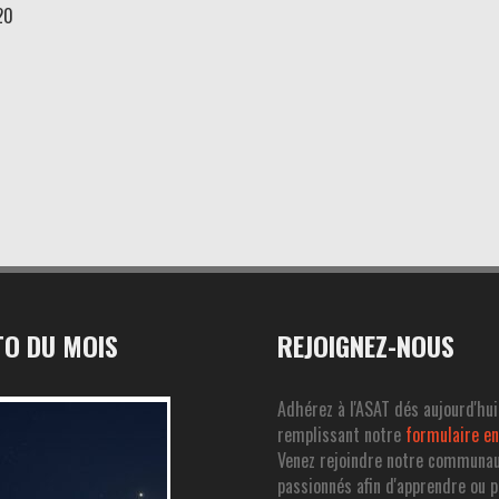
20
O DU MOIS
REJOIGNEZ-NOUS
Adhérez à l'ASAT dés aujourd'hui
remplissant notre
formulaire en
Venez rejoindre notre communa
passionnés afin d'apprendre ou 