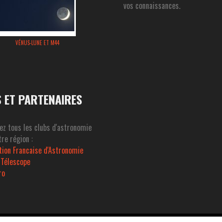
vos connaissances.
VÉNUS-LUNE ET M44
S ET PARTENAIRES
ez tous les clubs d'astronomie
re région :
tion Francaise d'Astronomie
 Télescope
ro