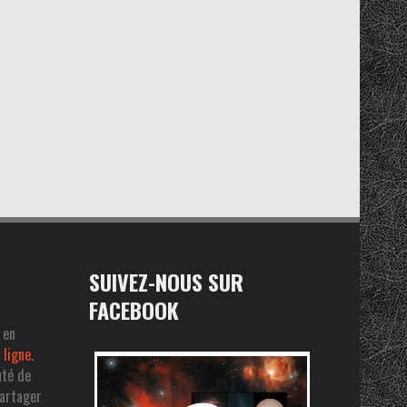
SUIVEZ-NOUS SUR
FACEBOOK
 en
 ligne
.
uté de
partager