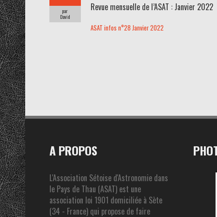
Revue mensuelle de l’ASAT : Janvier 2022
par
David
ASAT infos n°28 Janvier 2022
A PROPOS
PHOT
L'Association Sétoise d'Astronomie dans
le Pays de Thau (ASAT) est une
association loi 1901 domiciliée à Sète
(34 - France) qui propose de faire