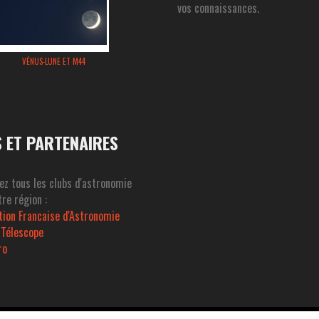
vos connaissances.
VÉNUS-LUNE ET M44
S ET PARTENAIRES
ez tous les clubs d'astronomie
re région :
tion Francaise d'Astronomie
 Télescope
ro