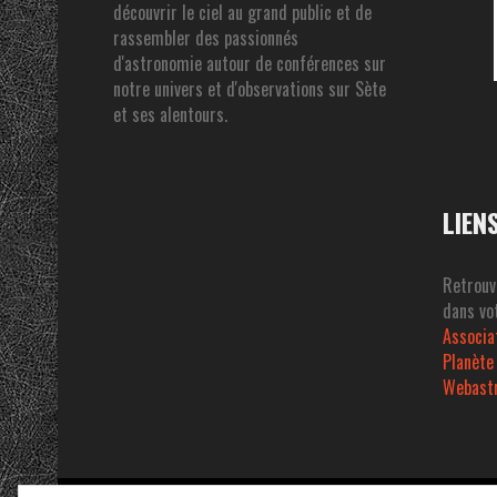
découvrir le ciel au grand public et de
rassembler des passionnés
d'astronomie autour de conférences sur
notre univers et d'observations sur Sète
et ses alentours.
LIEN
Retrouv
dans vot
Associa
Planète
Webast