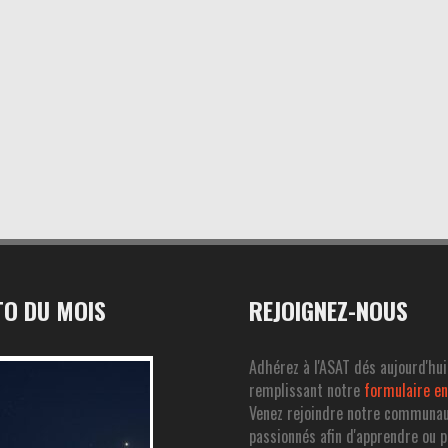
O DU MOIS
REJOIGNEZ-NOUS
Adhérez à l'ASAT dés aujourd'hui
remplissant notre
formulaire en
Venez rejoindre notre communa
passionnés afin d'apprendre ou 