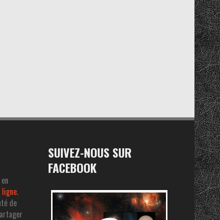
SUIVEZ-NOUS SUR
FACEBOOK
 en
 ligne
.
uté de
partager