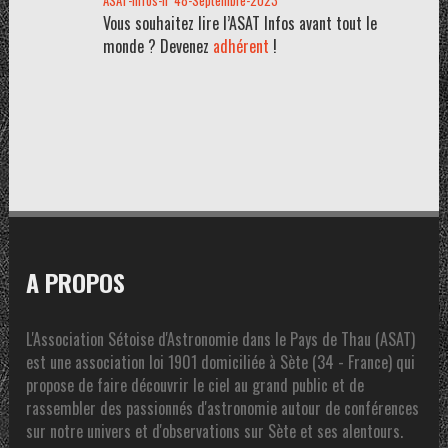
ASAT-infos-n°48-Septembre-2023
Vous souhaitez lire l’ASAT Infos avant tout le
monde ? Devenez
adhérent
!
A PROPOS
L'Association Sétoise d'Astronomie dans le Pays de Thau (ASAT)
est une association loi 1901 domiciliée à Sète (34 - France) qui
propose de faire découvrir le ciel au grand public et de
rassembler des passionnés d'astronomie autour de conférences
sur notre univers et d'observations sur Sète et ses alentours.