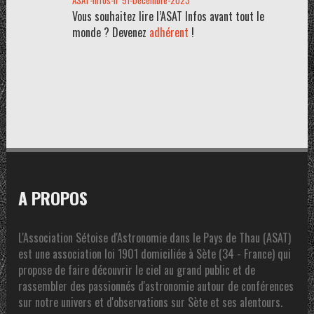
ASAT-infos-n°51-Decembre-2023
Vous souhaitez lire l’ASAT Infos avant tout le
monde ? Devenez
adhérent
!
A PROPOS
L'Association Sétoise d'Astronomie dans le Pays de Thau (ASAT)
est une association loi 1901 domiciliée à Sète (34 - France) qui
propose de faire découvrir le ciel au grand public et de
rassembler des passionnés d'astronomie autour de conférences
sur notre univers et d'observations sur Sète et ses alentours.