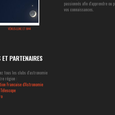
passionnés afin d'apprendre ou 
vos connaissances.
VÉNUS-LUNE ET M44
S ET PARTENAIRES
ez tous les clubs d'astronomie
re région :
tion Francaise d'Astronomie
 Télescope
ro