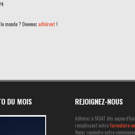
24
ut le monde ? Devenez
adhérent
!
O DU MOIS
REJOIGNEZ-NOUS
Adhérez à l'ASAT dés aujourd'hui
remplissant notre
formulaire en
Venez rejoindre notre communa