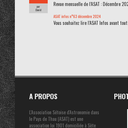
Revue mensuelle de l’ASAT : Décembre 20
par
David
ASAT infos n°63 décembre 2024
Vous souhaitez lire l’ASAT Infos avant to
A PROPOS
PHOT
L'Association Sétoise d'Astronomie dans
le Pays de Thau (ASAT) est une
association loi 1901 domiciliée à Sète