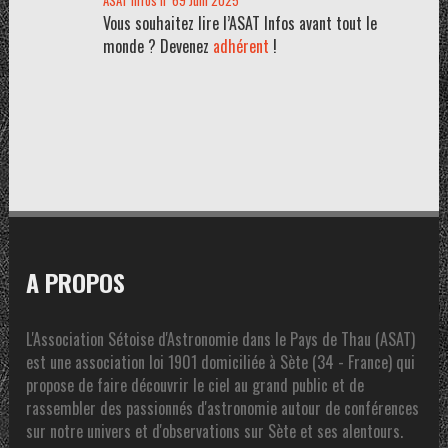
ASAT infos n°69 Juin 2025
Vous souhaitez lire l’ASAT Infos avant tout le
monde ? Devenez
adhérent
!
A PROPOS
L'Association Sétoise d'Astronomie dans le Pays de Thau (ASAT)
est une association loi 1901 domiciliée à Sète (34 - France) qui
propose de faire découvrir le ciel au grand public et de
rassembler des passionnés d'astronomie autour de conférences
sur notre univers et d'observations sur Sète et ses alentours.