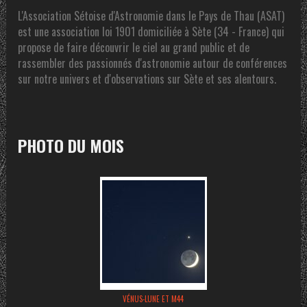
L'Association Sétoise d'Astronomie dans le Pays de Thau (ASAT)
est une association loi 1901 domiciliée à Sète (34 - France) qui
propose de faire découvrir le ciel au grand public et de
rassembler des passionnés d'astronomie autour de conférences
sur notre univers et d'observations sur Sète et ses alentours.
PHOTO DU MOIS
VÉNUS-LUNE ET M44