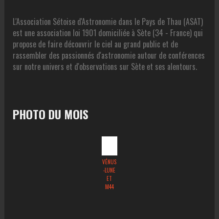
L'Association Sétoise d'Astronomie dans le Pays de Thau (ASAT)
est une association loi 1901 domiciliée à Sète (34 - France) qui
propose de faire découvrir le ciel au grand public et de
rassembler des passionnés d'astronomie autour de conférences
sur notre univers et d'observations sur Sète et ses alentours.
PHOTO DU MOIS
VÉNUS
-LUNE
ET
M44