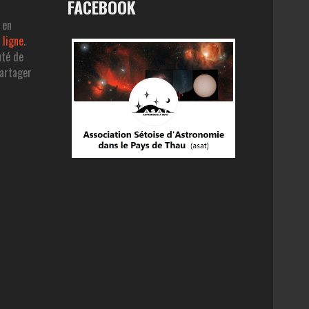
FACEBOOK
 en
 ligne
.
uté de
partager