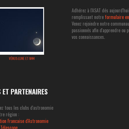
Adhérez à l'ASAT dés aujourd'hui
remplissant notre
formulaire en
Venez rejoindre notre communa
passionnés afin d'apprendre ou 
vos connaissances.
VÉNUS-LUNE ET M44
S ET PARTENAIRES
ez tous les clubs d'astronomie
re région :
tion Francaise d'Astronomie
 Télescope