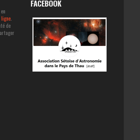
FACEBOOK
 en
 ligne
.
uté de
partager