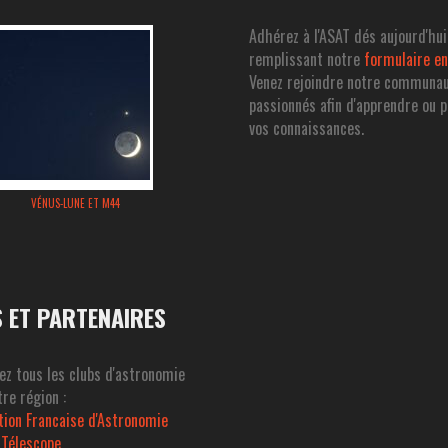
Adhérez à l'ASAT dés aujourd'hui
remplissant notre
formulaire en
Venez rejoindre notre communa
passionnés afin d'apprendre ou 
vos connaissances.
VÉNUS-LUNE ET M44
S ET PARTENAIRES
ez tous les clubs d'astronomie
re région :
tion Francaise d'Astronomie
 Télescope