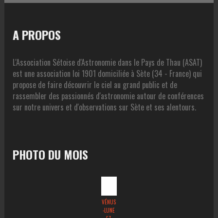
n
d
è
s
a
n
A PROPOS
t
u
e
e
l
m
.
L'Association Sétoise d'Astronomie dans le Pays de Thau (ASAT)
t
e
est une association loi 1901 domiciliée à Sète (34 - France) qui
a
n
propose de faire découvrir le ciel au grand public et de
t
t
rassembler des passionnés d'astronomie autour de conférences
sur notre univers et d'observations sur Sète et ses alentours.
i
o
n
PHOTO DU MOIS
s
VÉNUS
-LUNE