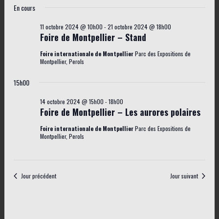
a
S
for
o
En cours
v
u
é
v
14
i
r
11 octobre 2024 @ 10h00
-
21 octobre 2024 @ 18h00
l
i
Foire de Montpellier – Stand
octobre
g
e
g
a
2024
Foire internationale de Montpellier
Parc des Expositions de
c
Montpellier, Perols
a
t
t
t
i
15h00
i
i
o
14 octobre 2024 @ 15h00
-
18h00
o
n
o
Foire de Montpellier – Les aurores polaires
n
d
n
Foire internationale de Montpellier
Parc des Expositions de
n
e
Montpellier, Perols
p
e
v
a
z
u
r
e
u
Jour précédent
Jour suivant
c
s
n
o
É
e
v