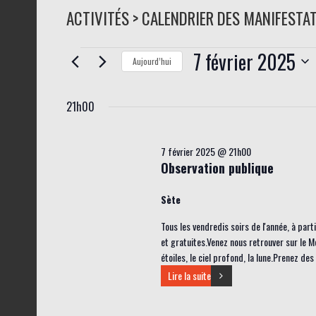
ACTIVITÉS > CALENDRIER DES MANIFESTA
7 février 2025
Évènements
Aujourd’hui
for
S
21h00
é
7
l
février
e
7 février 2025 @ 21h00
2025
Observation publique
c
t
Sète
i
Tous les vendredis soirs de l'année, à par
o
et gratuites.Venez nous retrouver sur le M
n
étoiles, le ciel profond, la lune.Prenez de
n
Lire la suite
e