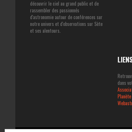
découvrir le ciel au grand public et de
rassembler des passionnés
d'astronomie autour de conférences sur
notre univers et d'observations sur Sète
et ses alentours.
LIEN
Retrouv
dans vot
Associa
Planète
Webast