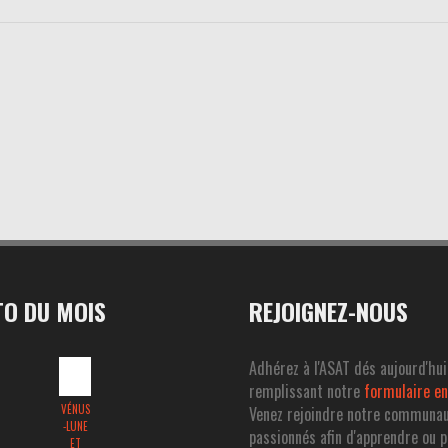
O DU MOIS
REJOIGNEZ-NOUS
Adhérez à l'ASAT dés aujourd'hui
remplissant notre
formulaire en
VÉNUS
Venez rejoindre notre communa
-LUNE
passionnés afin d'apprendre ou 
ET