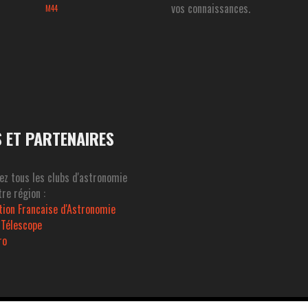
vos connaissances.
M44
S ET PARTENAIRES
ez tous les clubs d'astronomie
re région :
tion Francaise d'Astronomie
 Télescope
ro