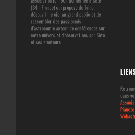
association loi 1901 domiciliée à Sète
(34 - France) qui propose de faire
découvrir le ciel au grand public et de
rassembler des passionnés
d'astronomie autour de conférences sur
notre univers et d'observations sur Sète
et ses alentours.
LIEN
Retrouv
dans vot
Associa
Planète
Webast