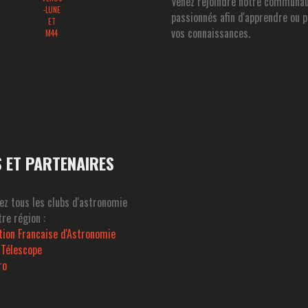
Venez rejoindre notre communa
-LUNE
passionnés afin d'apprendre ou 
ET
vos connaissances.
M44
S ET PARTENAIRES
ez tous les clubs d'astronomie
re région :
tion Francaise d'Astronomie
 Télescope
ro