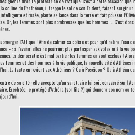
e désigner la divinité protectrice de l’Attique. C’est à cette occasion que
a colline du Parthénon, il frappe le sol de son Trident, faisant surgir un
elligente et rusée, plante sa lance dans la terre et fait pousser l’Olivi
se. Or, les femmes sont plus nombreuses que les hommes !… C’est donc At
hènes.
ubmerger l’Attique ! Afin de calmer sa colère et pour qu’il retire l’eau de
e » : à l’avenir, elles ne pourront plus participer aux votes ni à la vie p
ennes. La démocratie est mal partie : les femmes en sont exclues ! Alors
es femmes et des hommes à la vie publique, la nouvelle cité d’Athènes in
hui. La faute en revient aux Athéniens ? Ou à Poséidon ? Ou à Athéna qui
entre de sa cité : elle accepte qu’un sanctuaire lui soit consacré sur l’
aire, Erechtée, le protégé d’Athéna (son fils ?) qui donnera son nom au t
jourd’hui.