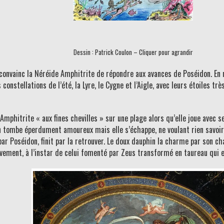
Dessin : Patrick Coulon – Cliquer pour agrandir
i convainc la Néréide Amphitrite de répondre aux avances de Poséidon. En
tellations de l’été, la Lyre, le Cygne et l’Aigle, avec leurs étoiles très 
 Amphitrite « aux fines chevilles » sur une plage alors qu’elle joue avec s
en tombe éperdument amoureux mais elle s’échappe, ne voulant rien savoir d
par Poséidon, finit par la retrouver. Le doux dauphin la charme par son c
lèvement, à l’instar de celui fomenté par Zeus transformé en taureau qui