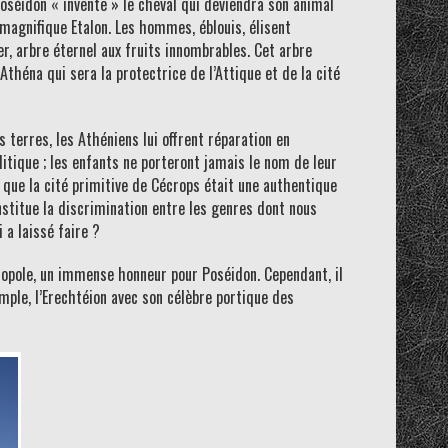
 Poséidon « invente » le cheval qui deviendra son animal
 magnifique Etalon. Les hommes, éblouis, élisent
er, arbre éternel aux fruits innombrables. Cet arbre
héna qui sera la protectrice de l’Attique et de la cité
s terres, les Athéniens lui offrent réparation en
olitique ; les enfants ne porteront jamais le nom de leur
 que la cité primitive de Cécrops était une authentique
stitue la discrimination entre les genres dont nous
 a laissé faire ?
Acropole, un immense honneur pour Poséidon. Cependant, il
emple, l’Erechtéion avec son célèbre portique des