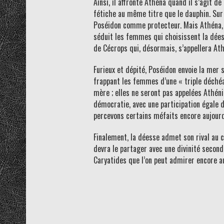
Ainsi, il affronte Athéna quand il s’agit d
fétiche au même titre que le dauphin. Sur l
Poséidon comme protecteur. Mais Athéna, int
séduit les femmes qui choisissent la dées
de Cécrops qui, désormais, s’appellera At
Furieux et dépité, Poséidon envoie la mer s
frappant les femmes d’une « triple déchéanc
mère ; elles ne seront pas appelées Athéni
démocratie, avec une participation égale d
percevons certains méfaits encore aujourd’
Finalement, la déesse admet son rival au c
devra le partager avec une divinité second
Caryatides que l’on peut admirer encore au