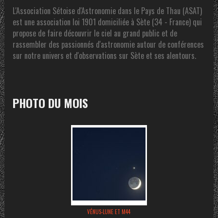
L'Association Sétoise d'Astronomie dans le Pays de Thau (ASAT)
est une association loi 1901 domiciliée à Sète (34 - France) qui
propose de faire découvrir le ciel au grand public et de
rassembler des passionnés d'astronomie autour de conférences
sur notre univers et d'observations sur Sète et ses alentours.
PHOTO DU MOIS
VÉNUS-LUNE ET M44