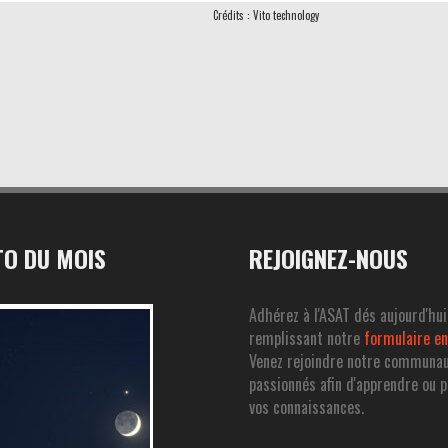
Crédits : Vito technology
O DU MOIS
REJOIGNEZ-NOUS
Adhérez à l'ASAT dés aujourd'hui
remplissant notre
formulaire en
Venez rejoindre notre communa
passionnés afin d'apprendre ou 
vos connaissances.