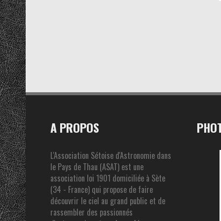
A PROPOS
PHOT
L'Association Sétoise d'Astronomie dans
le Pays de Thau (ASAT) est une
association loi 1901 domiciliée à Sète
(34 - France) qui propose de faire
découvrir le ciel au grand public et de
rassembler des passionnés