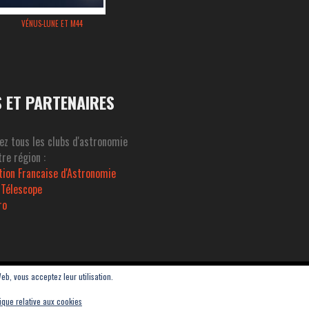
VÉNUS-LUNE ET M44
S ET PARTENAIRES
ez tous les clubs d'astronomie
re région :
tion Francaise d'Astronomie
 Télescope
ro
Web, vous acceptez leur utilisation.
Thau - ASAT
tique relative aux cookies