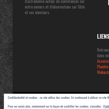
d'astronomie autour de conférences sur
notre univers et d'observations sur Sète
et ses alentours.
LIEN
Retrouv
dans vot
Associa
Planète
Webast
Confidentialité et cookies : ce site utilise des cookies. En continuant à utiliser ce site 
Copyright © 2023-2026 Association Sétoise d'Astronomie dans le Pays de 
Pour en savoir plus, notamment sur la façon de contrôler les cookies, consultez :
Poli