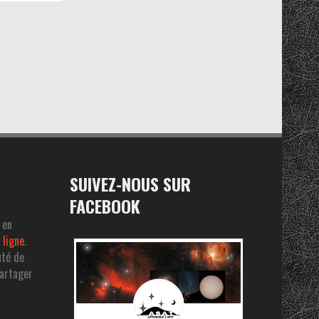
SUIVEZ-NOUS SUR
FACEBOOK
 en
 ligne
.
uté de
partager