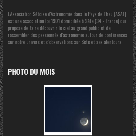
L'Association Sétoise d'Astronomie dans le Pays de Thau (ASAT)
est une association loi 1901 domiciliée à Sète (34 - France) qui
propose de faire découvrir le ciel au grand public et de
rassembler des passionnés d'astronomie autour de conférences
sur notre univers et d'observations sur Sète et ses alentours.
PHOTO DU MOIS