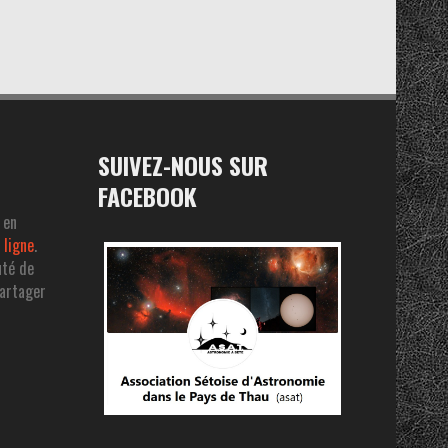
SUIVEZ-NOUS SUR
FACEBOOK
 en
 ligne
.
uté de
partager