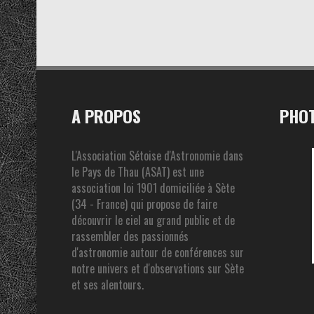
A PROPOS
PHOT
L'Association Sétoise d'Astronomie dans
le Pays de Thau (ASAT) est une
association loi 1901 domiciliée à Sète
(34 - France) qui propose de faire
découvrir le ciel au grand public et de
rassembler des passionnés
d'astronomie autour de conférences sur
notre univers et d'observations sur Sète
et ses alentours.