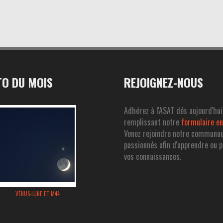
O DU MOIS
REJOIGNEZ-NOUS
Adhérez à l'ASAT dés aujourd'hui
remplissant notre
formulaire en
Venez rejoindre notre communa
passionnés afin d'apprendre ou 
vos connaissances.
VÉNUS-LUNE ET M44