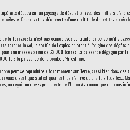
s stupéfaits découvrent un paysage de désolation avec des milliers d’arb
rps céleste. Cependant, la découverte d’une multitude de petites sphérul
 de la Toungouska n’est pas connue avec certitude, on pense qu’il s’agis
s toucher le sol, le souffle de l’explosion étant à l’origine des dégâts c
 pour une masse voisine de 62 000 tonnes. La puissance dégagée par la d
000 fois la puissance de la bombe d’Hiroshima.
strophe peut se reproduire à tout moment sur Terre, aussi bien dans des 
qui vous disent que statistiquement, ça n’arrive qu’une fois tous les… Mai
lignes, on reçoit un message d’alerte de l’Union Astronomique qui nous inf