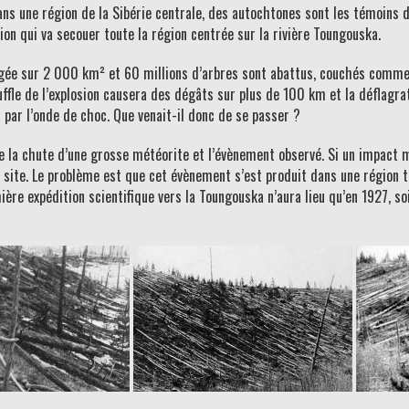
ans une région de la Sibérie centrale, des autochtones sont les témoins d
ion qui va secouer toute la région centrée sur la rivière Toungouska.
ravagée sur 2 000 km² et 60 millions d’arbres sont abattus, couchés comm
ouffle de l’explosion causera des dégâts sur plus de 100 km et la déflagr
 par l’onde de choc. Que venait-il donc de se passer ?
ntre la chute d’une grosse météorite et l’évènement observé. Si un impact 
 site. Le problème est que cet évènement s’est produit dans une région trè
ère expédition scientifique vers la Toungouska n’aura lieu qu’en 1927, so