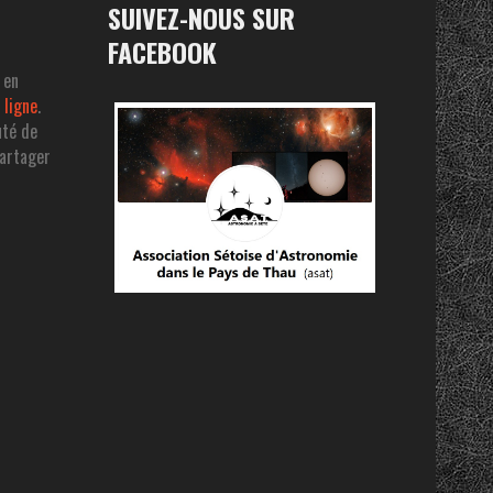
SUIVEZ-NOUS SUR
FACEBOOK
 en
 ligne
.
uté de
partager