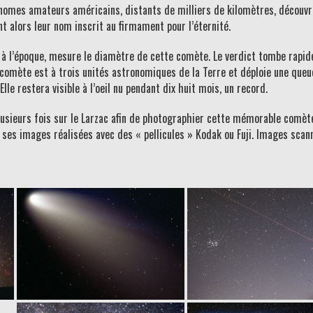
ronomes amateurs américains, distants de milliers de kilomètres, découvr
t alors leur nom inscrit au firmament pour l’éternité.
te à l’époque, mesure le diamètre de cette comète. Le verdict tombe rap
a comète est à trois unités astronomiques de la Terre et déploie une que
e restera visible à l’oeil nu pendant dix huit mois, un record.
 plusieurs fois sur le Larzac afin de photographier cette mémorable comèt
 ses images réalisées avec des « pellicules » Kodak ou Fuji. Images scan