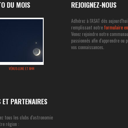
O DU MOIS
REJOIGNEZ-NOUS
Adhérez à l'ASAT dés aujourd'hui
remplissant notre
formulaire en
Venez rejoindre notre communa
passionnés afin d'apprendre ou 
vos connaissances.
VÉNUS-LUNE ET M44
S ET PARTENAIRES
ez tous les clubs d'astronomie
re région :