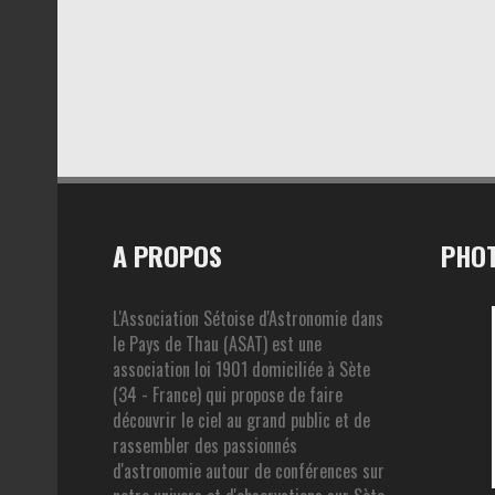
A PROPOS
PHOT
L'Association Sétoise d'Astronomie dans
le Pays de Thau (ASAT) est une
association loi 1901 domiciliée à Sète
(34 - France) qui propose de faire
découvrir le ciel au grand public et de
rassembler des passionnés
d'astronomie autour de conférences sur