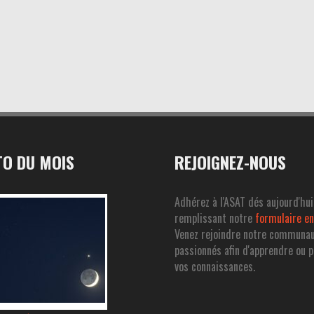
O DU MOIS
REJOIGNEZ-NOUS
Adhérez à l'ASAT dés aujourd'hui
remplissant notre
formulaire en
Venez rejoindre notre communa
passionnés afin d'apprendre ou 
vos connaissances.