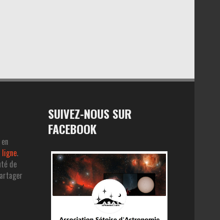
SUIVEZ-NOUS SUR
FACEBOOK
 en
 ligne
.
uté de
partager