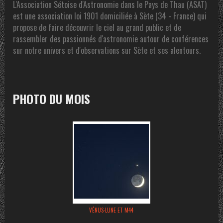
L'Association Sétoise d'Astronomie dans le Pays de Thau (ASAT)
est une association loi 1901 domiciliée à Sète (34 - France) qui
propose de faire découvrir le ciel au grand public et de
rassembler des passionnés d'astronomie autour de conférences
sur notre univers et d'observations sur Sète et ses alentours.
PHOTO DU MOIS
VÉNUS-LUNE ET M44