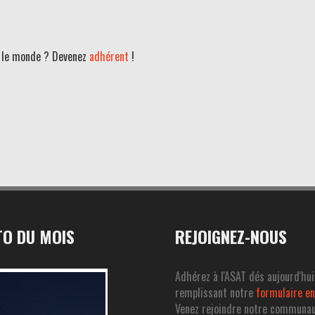
ut le monde ? Devenez
adhérent
!
O DU MOIS
REJOIGNEZ-NOUS
Adhérez à l'ASAT dés aujourd'hui
remplissant notre
formulaire en
Venez rejoindre notre communa