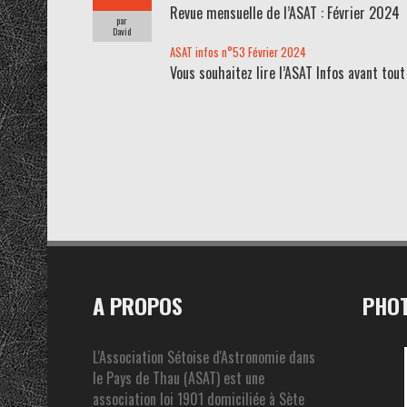
Revue mensuelle de l’ASAT : Février 2024
par
David
ASAT infos n°53 Février 2024
Vous souhaitez lire l’ASAT Infos avant to
A PROPOS
PHOT
L'Association Sétoise d'Astronomie dans
le Pays de Thau (ASAT) est une
association loi 1901 domiciliée à Sète