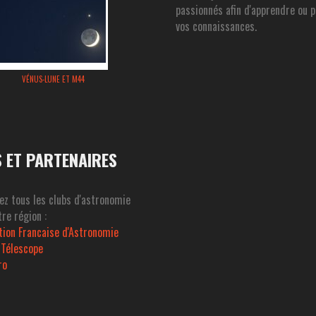
passionnés afin d'apprendre ou 
vos connaissances.
VÉNUS-LUNE ET M44
S ET PARTENAIRES
ez tous les clubs d'astronomie
re région :
tion Francaise d'Astronomie
 Télescope
ro