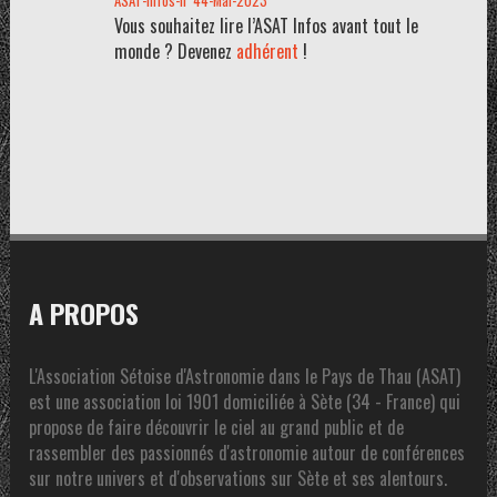
ASAT-infos-n°44-Mai-2023
Vous souhaitez lire l’ASAT Infos avant tout le
monde ? Devenez
adhérent
!
A PROPOS
L'Association Sétoise d'Astronomie dans le Pays de Thau (ASAT)
est une association loi 1901 domiciliée à Sète (34 - France) qui
propose de faire découvrir le ciel au grand public et de
rassembler des passionnés d'astronomie autour de conférences
sur notre univers et d'observations sur Sète et ses alentours.