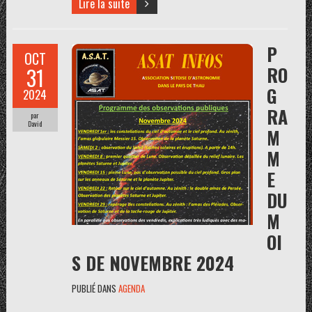
Lire la suite
P
OCT
RO
31
G
2024
RA
par
David
M
M
E
DU
M
OI
S DE NOVEMBRE 2024
PUBLIÉ DANS
AGENDA