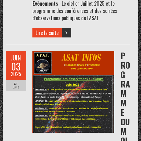
Evènements
: Le ciel en Juillet 2025 et le
programme des conférences et des soirées
d’observations publiques de l’ASAT
Lire la suite
P
JUIN
RO
03
G
2025
RA
par
David
M
M
E
DU
M
OI