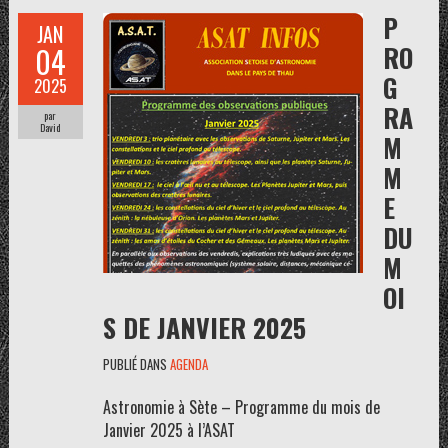
P
JAN
RO
04
G
2025
RA
par
David
M
M
E
DU
M
OI
S DE JANVIER 2025
PUBLIÉ DANS
AGENDA
Astronomie à Sète – Programme du mois de
Janvier 2025 à l’ASAT