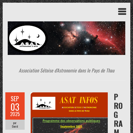
Association Sétoise d'Astronomie dans le Pays de Thau
P
SEP
RO
03
G
2025
RA
par
David
M