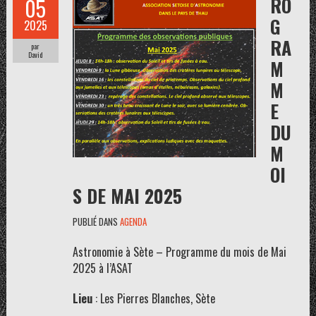
RO
05
G
2025
RA
par
David
M
M
E
DU
M
OI
S DE MAI 2025
PUBLIÉ DANS
AGENDA
Astronomie à Sète – Programme du mois de Mai
2025 à l’ASAT
Lieu
: Les Pierres Blanches, Sète