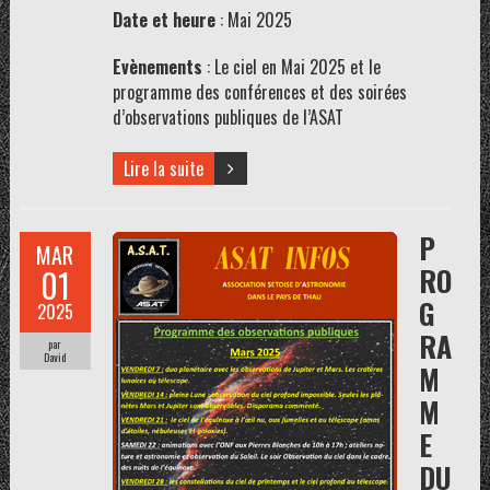
Date et heure
: Mai 2025
Evènements
: Le ciel en Mai 2025 et le
programme des conférences et des soirées
d’observations publiques de l’ASAT
Lire la suite
P
MAR
RO
01
G
2025
RA
par
David
M
M
E
DU