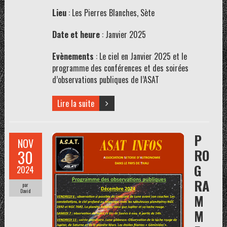
Lieu
: Les Pierres Blanches, Sète
Date et heure
: Janvier 2025
Evènements
: Le ciel en Janvier 2025 et le
programme des conférences et des soirées
d’observations publiques de l’ASAT
Lire la suite
P
NOV
RO
30
G
2024
RA
par
David
M
M