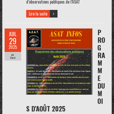
d’observations publiques de l’ASAT
Lire la suite
P
JUIL
RO
29
G
2025
RA
par
David
M
M
E
DU
M
OI
S D’AOÛT 2025