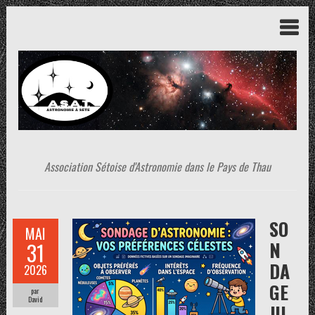
Association Sétoise d'Astronomie dans le Pays de Thau
SO
MAI
N
31
DA
2026
GE
par
David
JU