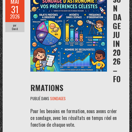
MAI
N
31
DA
2026
GE
par
David
JU
IN
20
26
–
FO
RMATIONS
PUBLIÉ DANS
SONDAGES
Pour les besoins en formation, nous avons créer
ce sondage, avec les résultats en temps réel en
fonction de chaque vote.