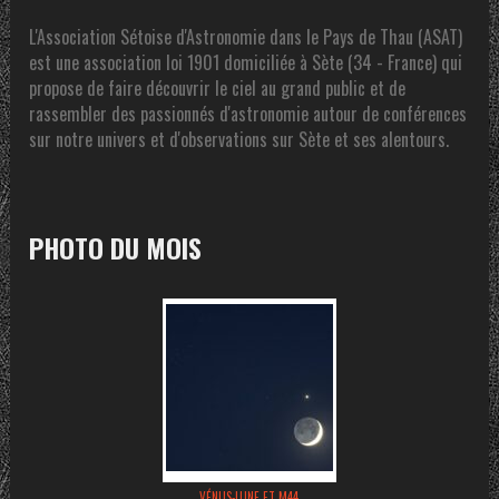
L'Association Sétoise d'Astronomie dans le Pays de Thau (ASAT)
est une association loi 1901 domiciliée à Sète (34 - France) qui
propose de faire découvrir le ciel au grand public et de
rassembler des passionnés d'astronomie autour de conférences
sur notre univers et d'observations sur Sète et ses alentours.
PHOTO DU MOIS
VÉNUS-LUNE ET M44