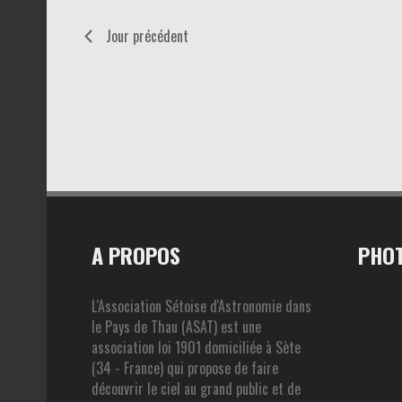
Jour précédent
A PROPOS
PHOT
L'Association Sétoise d'Astronomie dans
le Pays de Thau (ASAT) est une
association loi 1901 domiciliée à Sète
(34 - France) qui propose de faire
découvrir le ciel au grand public et de