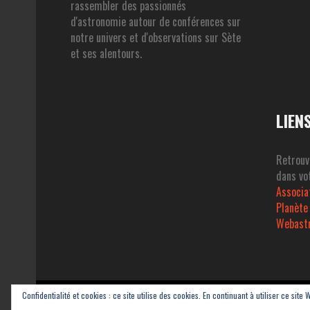
rassembler des passionnés
d'astronomie autour de conférences sur
notre univers et d'observations sur Sète
et ses alentours.
LIEN
Retrouv
dans vot
Associa
Planète
Webast
Confidentialité et cookies : ce site utilise des cookies. En continuant à utiliser ce site 
Copyright © 2023-2026 Association Sétoise d'Astronomie dans le Pays de 