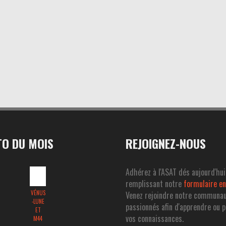
O DU MOIS
REJOIGNEZ-NOUS
Adhérez à l'ASAT dés aujourd'hui
remplissant notre
formulaire en
VÉNUS
Venez rejoindre notre communa
-LUNE
passionnés afin d'apprendre ou 
ET
vos connaissances.
M44