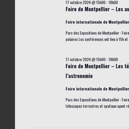
17 octobre 2024 @ 15h00
-
18h00
z
Foire de Montpellier – Les a
u
n
Foire internationale de Montpellie
e
Parc des Expositions de Montpellier : Foir
d
polaires Les conférences ont lieu à 15h et
a
t
17 octobre 2024 @ 15h00
-
18h00
e
Foire de Montpellier – Les t
.
l’astronomie
Foire internationale de Montpellie
Parc des Expositions de Montpellier : Foir
télescopes terrestres et spatiaux ayant ré