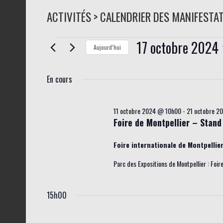
ACTIVITÉS > CALENDRIER DES MANIFESTA
17 octobre 2024
Évènements
Aujourd’hui
for
S
En cours
é
17
l
octobre
e
11 octobre 2024 @ 10h00
-
21 octobre 2
2024
Foire de Montpellier – Stand
c
t
Foire internationale de Montpellie
i
Parc des Expositions de Montpellier : Foir
o
n
15h00
n
e