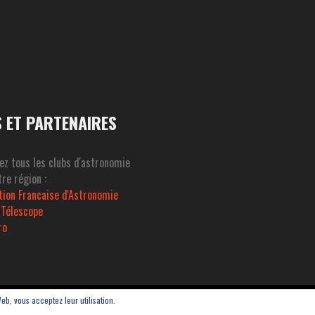
S ET PARTENAIRES
ez tous les clubs d'astronomie
re région :
tion Francaise d'Astronomie
 Télescope
ro
Web, vous acceptez leur utilisation.
Thau - ASAT