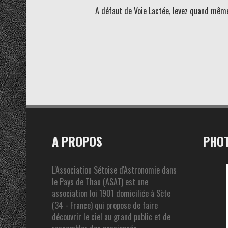
A défaut de Voie Lactée, levez quand même 
A PROPOS
PHOT
L'Association Sétoise d'Astronomie dans
le Pays de Thau (ASAT) est une
association loi 1901 domiciliée à Sète
(34 - France) qui propose de faire
découvrir le ciel au grand public et de