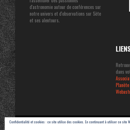
rassembler des passionnés
d'astronomie autour de conférences sur
notre univers et d'observations sur Sète
et ses alentours.
LIEN
Retrouv
dans vot
Associa
Planète
Webast
Confidentialité et cookies : ce site utilise des cookies. En continuant à utiliser ce site 
Copyright © 2023-2026 Association Sétoise d'Astronomie dans le Pays de 