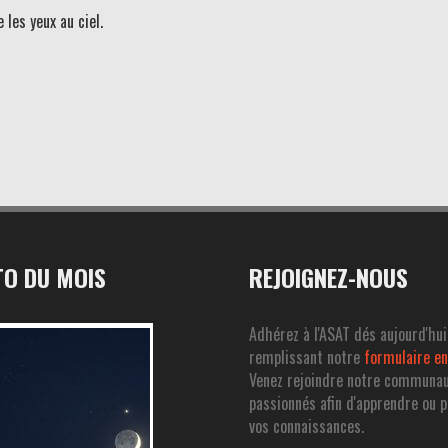
les yeux au ciel.
O DU MOIS
REJOIGNEZ-NOUS
Adhérez à l'ASAT dés aujourd'hui
remplissant notre
formulaire en
Venez rejoindre notre communa
passionnés afin d'apprendre ou 
vos connaissances.