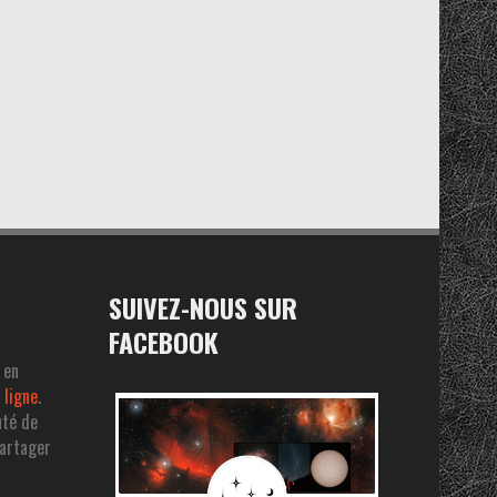
SUIVEZ-NOUS SUR
FACEBOOK
 en
 ligne
.
uté de
partager