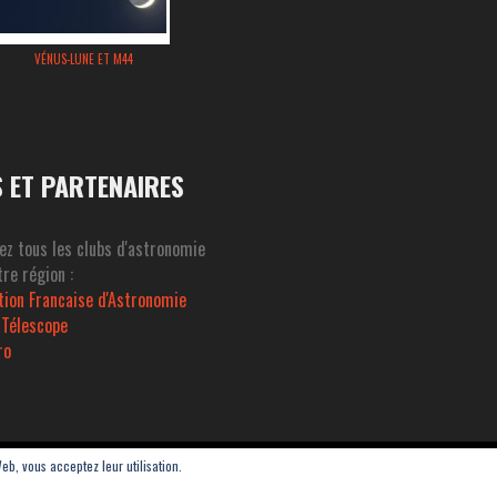
VÉNUS-LUNE ET M44
S ET PARTENAIRES
ez tous les clubs d'astronomie
re région :
tion Francaise d'Astronomie
 Télescope
ro
Web, vous acceptez leur utilisation.
Thau - ASAT