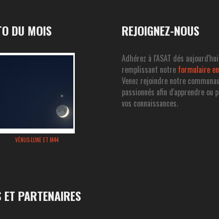
O DU MOIS
REJOIGNEZ-NOUS
Adhérez à l'ASAT dés aujourd'hui
remplissant notre
formulaire en
Venez rejoindre notre communa
passionnés afin d'apprendre ou 
vos connaissances.
VÉNUS-LUNE ET M44
S ET PARTENAIRES