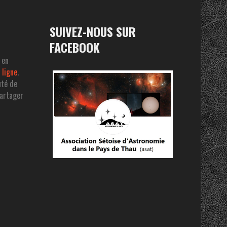
SUIVEZ-NOUS SUR
FACEBOOK
 en
 ligne
.
uté de
partager