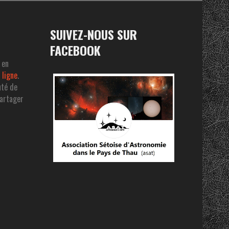
SUIVEZ-NOUS SUR
FACEBOOK
 en
 ligne
.
uté de
partager