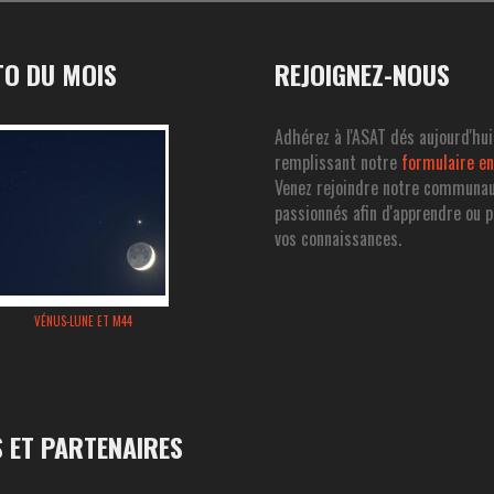
O DU MOIS
REJOIGNEZ-NOUS
Adhérez à l'ASAT dés aujourd'hui
remplissant notre
formulaire en
Venez rejoindre notre communa
passionnés afin d'apprendre ou 
vos connaissances.
VÉNUS-LUNE ET M44
S ET PARTENAIRES