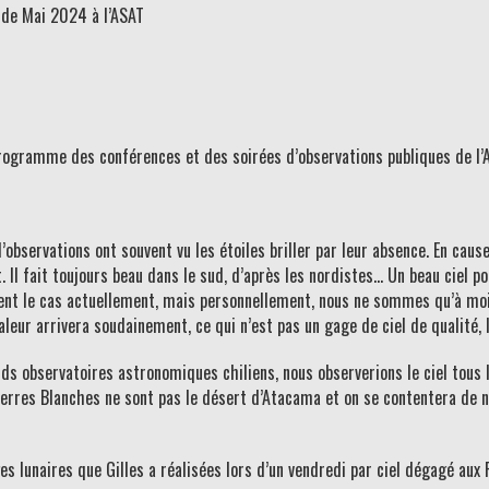
de Mai 2024 à l’ASAT
 programme des conférences et des soirées d’observations publiques de l’
’observations ont souvent vu les étoiles briller par leur absence. En cau
it. Il fait toujours beau dans le sud, d’après les nordistes… Un beau ciel 
ent le cas actuellement, mais personnellement, nous ne sommes qu’à moit
eur arrivera soudainement, ce qui n’est pas un gage de ciel de qualité, l
nds observatoires astronomiques chiliens, nous observerions le ciel tous
Pierres Blanches ne sont pas le désert d’Atacama et on se contentera de 
 lunaires que Gilles a réalisées lors d’un vendredi par ciel dégagé aux Pi