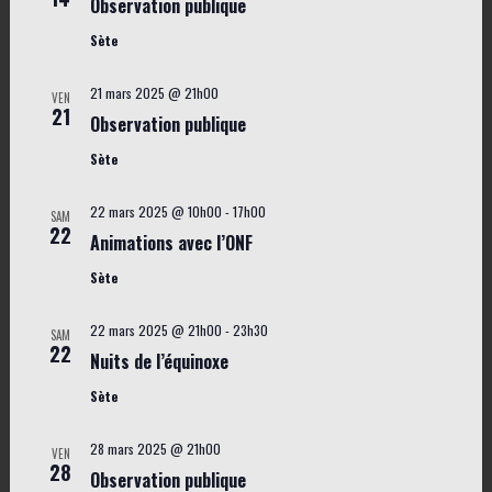
n
d
Observation publique
è
s
a
Sète
n
t
u
e
21 mars 2025 @ 21h00
VEN
e
l
21
m
Observation publique
.
t
e
Sète
a
n
t
t
22 mars 2025 @ 10h00
-
17h00
SAM
22
Animations avec l’ONF
i
Sète
o
n
22 mars 2025 @ 21h00
-
23h30
SAM
22
s
Nuits de l’équinoxe
Sète
28 mars 2025 @ 21h00
VEN
28
Observation publique