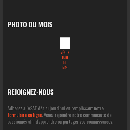
PHOTO DU MOIS
VÉNUS
-LUNE
ET
M44
REJOIGNEZ-NOUS
Adhérez à l'ASAT dés aujourd'hui en remplissant notre
formulaire en ligne
. Venez rejoindre notre communauté de
passionnés afin d'apprendre ou partager vos connaissances.