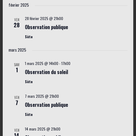
a
S
i
février 2025
v
s
é
v
i
t
l
28 février 2025 @ 21h00
i
VEN
e
28
g
Observation publique
e
g
a
c
Sète
a
t
t
t
mars 2025
i
i
i
o
1 mars 2025 @ 14h00
-
17h00
o
SAM
n
o
1
Observation du soleil
n
d
n
Sète
n
e
p
e
v
7 mars 2025 @ 21h00
a
VEN
z
u
7
Observation publique
r
e
u
Sète
c
s
n
o
É
e
14 mars 2025 @ 21h00
VEN
14
v