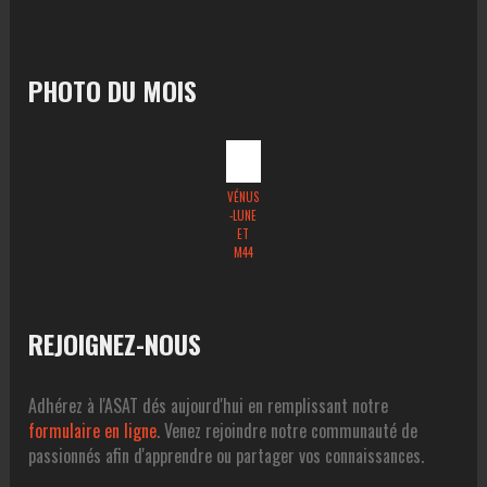
PHOTO DU MOIS
VÉNUS
-LUNE
ET
M44
REJOIGNEZ-NOUS
Adhérez à l'ASAT dés aujourd'hui en remplissant notre
formulaire en ligne
. Venez rejoindre notre communauté de
passionnés afin d'apprendre ou partager vos connaissances.