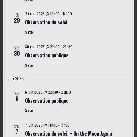
n
d
è
s
a
29 mai 2025 @ 14h00
-
18h00
JEU
n
t
29
u
Observation du soleil
e
e
l
Sète
m
.
t
e
30 mai 2025 @ 21h00
-
23h30
VEN
a
n
30
Observation publique
t
t
Sète
i
juin 2025
o
n
6 juin 2025 @ 22h30
-
23h30
VEN
6
s
Observation publique
Sète
7 juin 2025 @ 14h00
-
18h00
SAM
7
Observation du soleil + On the Moon Again