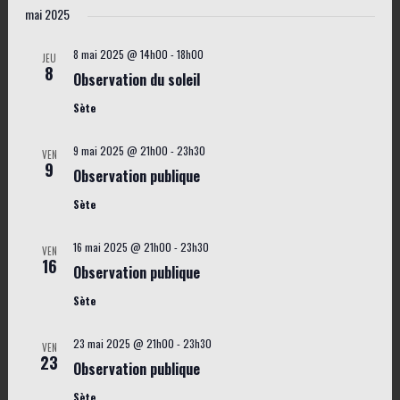
a
S
i
mai 2025
v
s
é
v
i
t
l
8 mai 2025 @ 14h00
-
18h00
i
JEU
e
8
g
Observation du soleil
e
g
a
c
Sète
a
t
t
t
i
9 mai 2025 @ 21h00
-
23h30
VEN
i
9
i
o
Observation publique
o
n
o
Sète
n
d
n
n
e
16 mai 2025 @ 21h00
-
23h30
VEN
p
16
e
Observation publique
v
a
z
u
Sète
r
e
u
c
23 mai 2025 @ 21h00
-
23h30
s
n
VEN
23
Observation publique
o
É
e
v
Sète